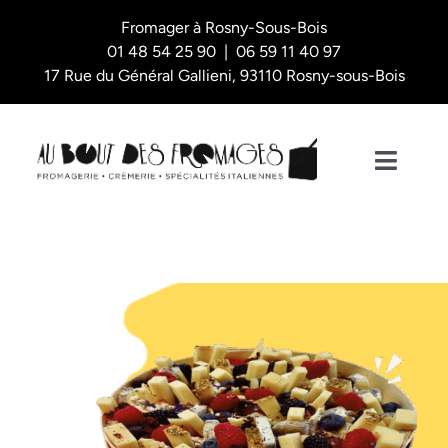
Skip
Fromager à Rosny-Sous-Bois
to
01 48 54 25 90 | 06 59 11 40 97
content
17 Rue du Général Gallieni, 93110 Rosny-sous-Bois
Toggl
Naviga
Nos plateaux
La Boutique
L’épicerie fine
Qui sommes-nous ?