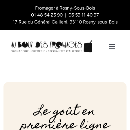
Skip
Fromager à Rosny-Sous-Bois
to
01 48 54 25 90 | 06 59 11 40 97
content
17 Rue du Général Gallieni, 93110 Rosny-sous-Bois
Toggl
Naviga
Nos plateaux
La Boutique
L’épicerie fine
Le goût en
première ligne
Qui sommes-nous ?