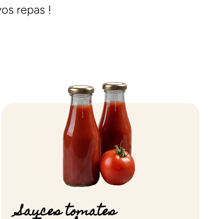
vos repas !
Sauces tomates