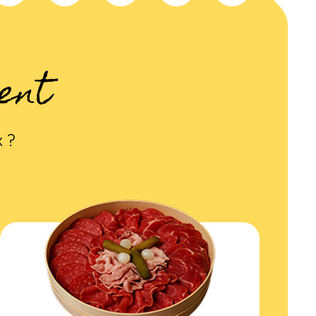
ent
x ?