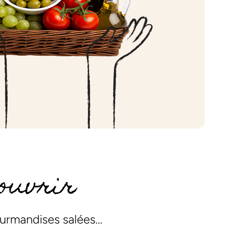
ouvrir
gourmandises salées…