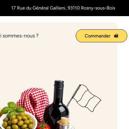
17 Rue du Général Gallieni, 93110 Rosny-sous-Bois
i sommes-nous ?
Commander