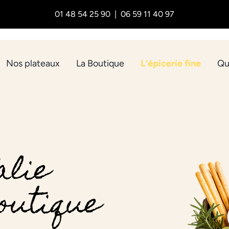
01 48 54 25 90 | 06 59 11 40 97
Nos plateaux
La Boutique
L’épicerie fine
Qu
talie
outique