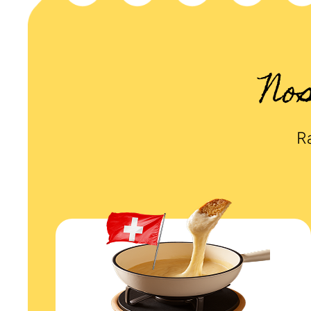
No
Ra