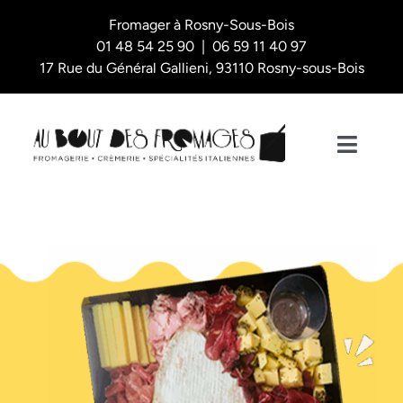
Skip
Fromager à Rosny-Sous-Bois
to
01 48 54 25 90 | 06 59 11 40 97
content
17 Rue du Général Gallieni, 93110 Rosny-sous-Bois
Toggl
Naviga
Nos plateaux
La Boutique
L’épicerie fine
Qui sommes-nous ?