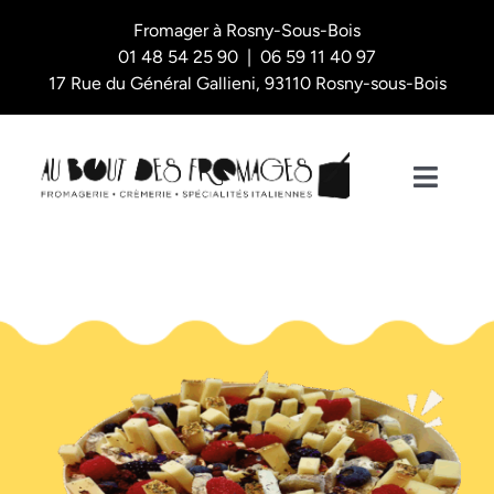
Skip
Fromager à Rosny-Sous-Bois
to
01 48 54 25 90 | 06 59 11 40 97
content
17 Rue du Général Gallieni, 93110 Rosny-sous-Bois
Toggl
Naviga
Nos plateaux
La Boutique
L’épicerie fine
Qui sommes-nous ?